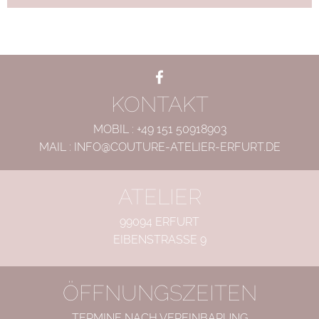
F
+
L
Facebook
KONTAKT
MOBIL :
+49 151 50918903
MAIL :
INFO@COUTURE-ATELIER-ERFURT.DE
ATELIER
99094 ERFURT
EIBENSTRASSE 9
ÖFFNUNGSZEITEN
TERMINE NACH VEREINBARUNG