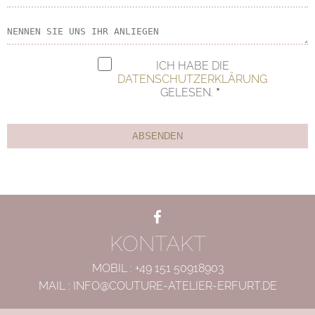
ICH HABE DIE
DATENSCHUTZERKLÄRUNG
GELESEN.
F
+
L
Facebook
KONTAKT
MOBIL :
+49 151 50918903
MAIL :
INFO@COUTURE-ATELIER-ERFURT.DE