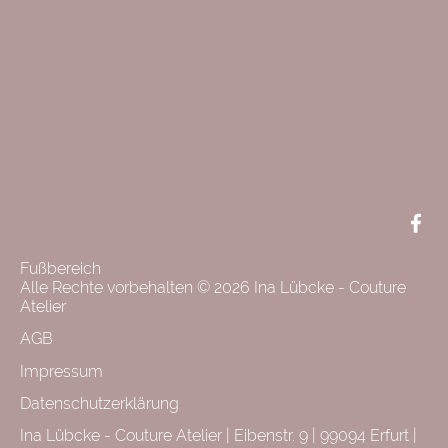
F
+
L
Face
Fußbereich
Alle Rechte vorbehalten © 2026 Ina Lübcke - Couture
Atelier
AGB
Impressum
Datenschutzerklärung
Ina Lübcke - Couture Atelier | Eibenstr. 9 | 99094 Erfurt |