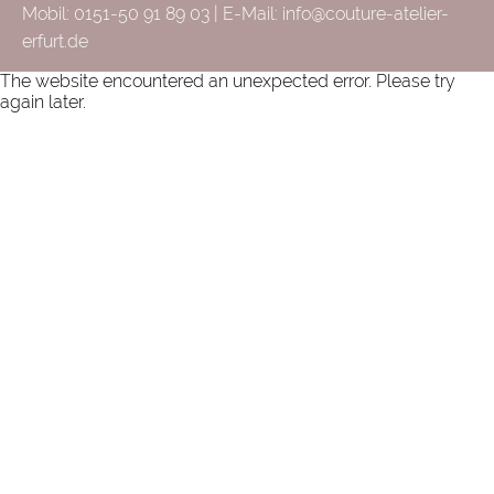
Mobil: 0151-50 91 89 03 | E-Mail:
info@couture-atelier-
erfurt.de
The website encountered an unexpected error. Please try
again later.