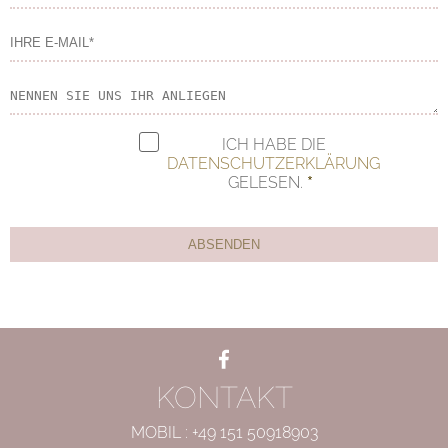
ICH HABE DIE
DATENSCHUTZERKLÄRUNG
GELESEN.
F
+
L
Facebook
KONTAKT
MOBIL :
+49 151 50918903