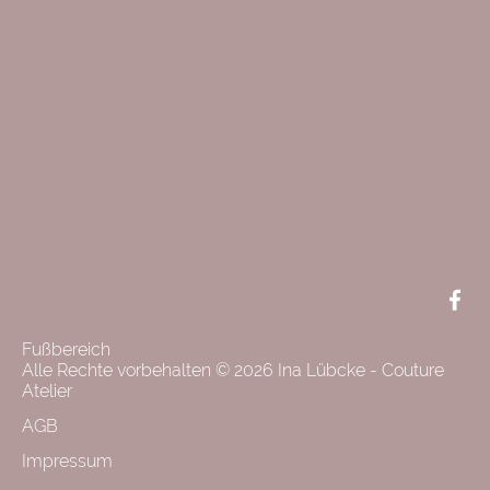
F
+
L
Face
Fußbereich
Alle Rechte vorbehalten © 2026 Ina Lübcke - Couture
Atelier
AGB
Impressum