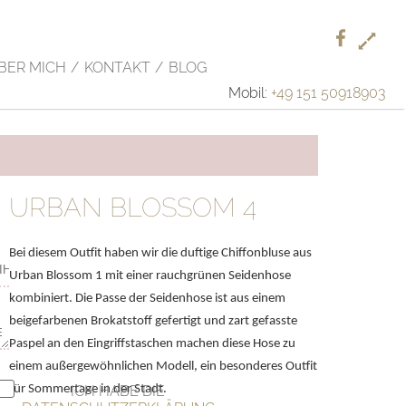
F
+
L
Facebook
BER MICH
KONTAKT
BLOG
Mobil:
+49 151 50918903
URBAN BLOSSOM 4
Bei diesem Outfit haben wir die duftige Chiffonbluse aus
Urban Blossom
1 mit einer rauchgrünen Seidenhose
kombiniert. Die Passe der
Seidenhose ist aus einem
beigefarbenen Brokatstoff gefertigt und
zart gefasste
Paspel an den Eingriffstaschen machen diese Hose zu
einem außergewöhnlichen Modell, ein besonderes Outfit
für
Sommertage in der Stadt.
ICH HABE DIE