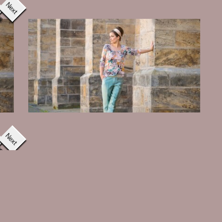
us
Next
us
Next