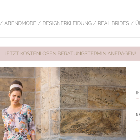
en zu erleichtern.
Einsatz der Cookies einverstanden.
ION
ABENDMODE
DESIGNERKLEIDUNG
REAL BRIDES
Ü
JETZT KOSTENLOSEN BERATUNGSTERMIN ANFRAGEN!