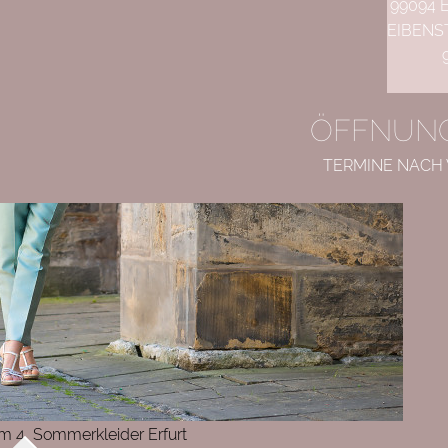
99094 
EIBENS
ÖFFNUNG
TERMINE NACH
 4, Sommerkleider Erfurt