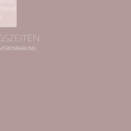
ERFURT
TRASSE
9
SZEITEN
 VEREINBARUNG