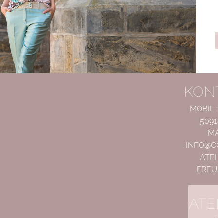
KON
MOBIL 
5091
MA
:
INFO@C
 4, Sommerkleider Erfurt
ATEL
ERFU
ATE