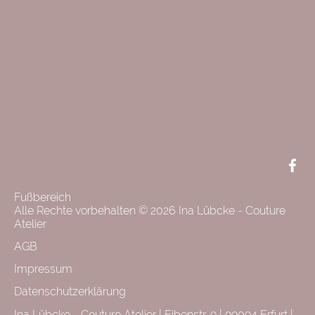
F
+
L
Face
Fußbereich
Alle Rechte vorbehalten © 2026 Ina Lübcke - Couture
Atelier
AGB
Impressum
Datenschutzerklärung
Ina Lübcke - Couture Atelier | Eibenstr. 9 | 99094 Erfurt |