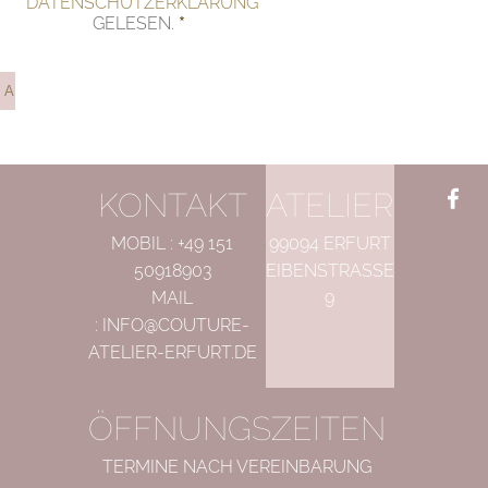
DATENSCHUTZERKLÄRUNG
GELESEN.
KONTAKT
ATELIER
F
+
L
Face
MOBIL :
+49 151
99094 ERFURT
50918903
EIBENSTRASSE
MAIL
9
:
INFO@COUTURE-
ATELIER-ERFURT.DE
ÖFFNUNGSZEITEN
TERMINE NACH VEREINBARUNG