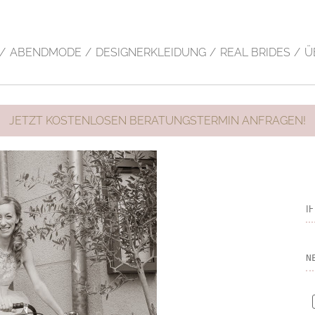
en zu erleichtern.
Einsatz der Cookies einverstanden.
ION
ABENDMODE
DESIGNERKLEIDUNG
REAL BRIDES
Ü
JETZT KOSTENLOSEN BERATUNGSTERMIN ANFRAGEN!