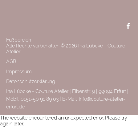
F
+
L
Face
Fußbereich
Alle Rechte vorbehalten © 2026 Ina Lübcke - Couture
Atelier
AGB
Impressum
Datenschutzerklärung
Ina Lübcke - Couture Atelier | Eibenstr. 9 | 99094 Erfurt |
Mobil: 0151-50 91 89 03 | E-Mail:
info@couture-atelier-
erfurt.de
The website encountered an unexpected error. Please try
again later.